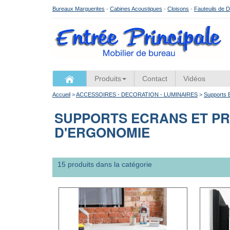
Bureaux Marguerites
-
Cabines Acoustiques
-
Cloisons
-
Fauteuils de D
Produits
Contact
Vidéos
Accueil
>
ACCESSOIRES - DECORATION - LUMINAIRES
>
Supports 
SUPPORTS ECRANS ET P
D'ERGONOMIE
15 produits dans la catégorie