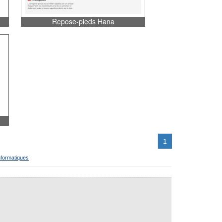
Repose-pieds Hana
1
nformatiques