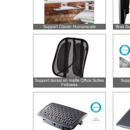
Support Clavier Humanscale
Bras S
Support dorsal en maille Office Suites
Suppo
Fellowes