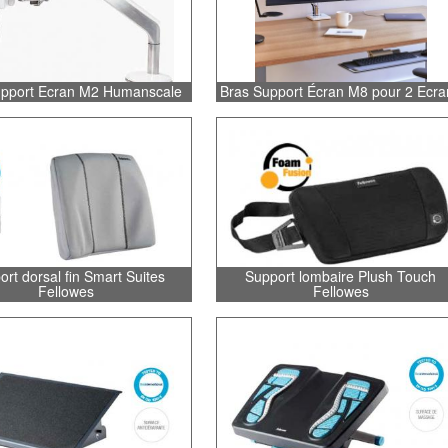
upport Ecran M2 Humanscale
Bras Support Écran M8 pour 2 Ecra
rt dorsal fin Smart Suites
Support lombaire Plush Touch
Fellowes
Fellowes