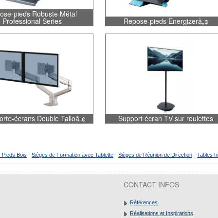
ose-pieds Robuste Métal
Professional Series
Repose-pieds Energizerâ„¢
orte-écrans Double Talloâ„¢
Support écran TV sur roulettes
 Pieds Bois
-
Sièges de Formation avec Tablette
-
Sièges de Réunion de Direction
-
Tables I
CONTACT INFOS
Références
Réalisations et Inspirations