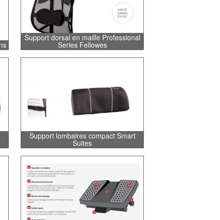
Support dorsal en maille Professional
ns
Series Fellowes
Support lombaires compact Smart
Suites