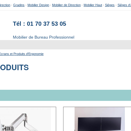
irection
-
Gradins
-
Mobilier Design
-
Mobilier de Direction
-
Mobilier Haut
-
Sièges
-
Sièges d'
Tél : 01 70 37 53 05
Mobilier de Bureau Professionnel
Ecrans et Produits d'Ergonomie
RODUITS