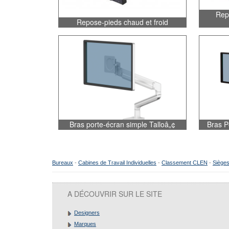
Rep
Repose-pieds chaud et froid
Bras porte-écran simple Talloâ„¢
Bras P
Bureaux
-
Cabines de Travail Individuelles
-
Classement CLEN
-
Sièges
A DÉCOUVRIR SUR LE SITE
Designers
Marques