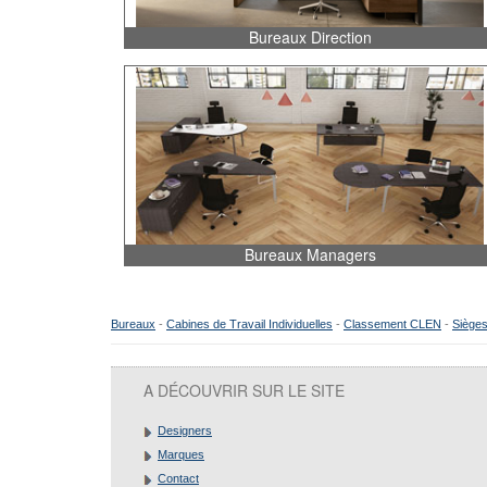
Bureaux Direction
Bureaux Managers
Bureaux
-
Cabines de Travail Individuelles
-
Classement CLEN
-
Sièges
A DÉCOUVRIR SUR LE SITE
Designers
Marques
Contact