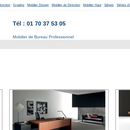
irection
-
Gradins
-
Mobilier Design
-
Mobilier de Direction
-
Mobilier Haut
-
Sièges
-
Sièges d'
Tél : 01 70 37 53 05
Mobilier de Bureau Professionnel