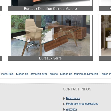
Bureaux Direction Cuir ou Marbre
Bureaux Verre
 Pieds Bois
-
Sièges de Formation avec Tablette
-
Sièges de Réunion de Direction
-
Tables I
CONTACT INFOS
Références
Réalisations et Inspirations
A propos