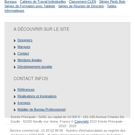
Bureaux
-
Cabines de Travail Individuelles
-
Classement CLEN
-
Sièges Pieds Bois
-
Sièges de Formation avec Tablette
-
Sièges de Réunion de Direction
-
Tables
Informatiques
A DÉCOUVRIR SUR LE SITE
Designers
Marques
Contact
Mentions légales
Développement durable
CONTACT INFOS
Références
Réalisations et Inspirations
A propos
Mobilier de Bureau Professionnel
Entrée Principale - SARL au capital de 10.000 € - 191-195 Avenue Charles De
Gaulle - 92200 Neuilly-sur-Seine, France ©
Copyright
2010 Entrée Principale -
2010 - 2026
Service commercial : 01 83 62 88 68 - Numéro d'immatriculation au registre des
producteurs FR013605 - Numéro d'enregistrement en application de l'article L.