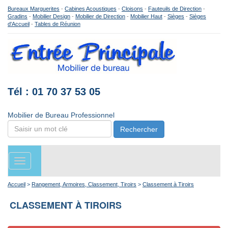
Bureaux Marguerites
-
Cabines Acoustiques
-
Cloisons
-
Fauteuils de Direction
-
Gradins
-
Mobilier Design
-
Mobilier de Direction
-
Mobilier Haut
-
Sièges
-
Sièges
d'Accueil
-
Tables de Réunion
Tél : 01 70 37 53 05
Mobilier de Bureau Professionnel
Rechercher
Toggle
navigation
Accueil
>
Rangement, Armoires, Classement, Tiroirs
>
Classement à Tiroirs
CLASSEMENT À TIROIRS