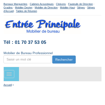
Bureaux Marguerites
-
Cabines Acoustiques
-
Cloisons
-
Fauteuils de Direction
-
Gradins
-
Mobilier Design
-
Mobilier de Direction
-
Mobilier Haut
-
Sièges
-
Sièges
d'Accueil
-
Tables de Réunion
Tél : 01 70 37 53 05
Mobilier de Bureau Professionnel
Rechercher
Toggle
navigation
Accueil
>