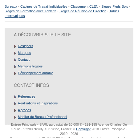
Bureaux
-
Cabines de Travail Individuelles
-
Classement CLEN
-
Sièges Pieds Bois
-
Sièges de Formation avec Tablette
-
Sièges de Réunion de Direction
-
Tables
Informatiques
A DÉCOUVRIR SUR LE SITE
Designers
Marques
Contact
Mentions légales
Développement durable
CONTACT INFOS
Références
Réalisations et Inspirations
A propos
Mobilier de Bureau Professionnel
Entrée Principale - SARL au capital de 10.000 € - 191-195 Avenue Charles De
Gaulle - 92200 Neuilly-sur-Seine, France ©
Copyright
2010 Entrée Principale -
2010 - 2026